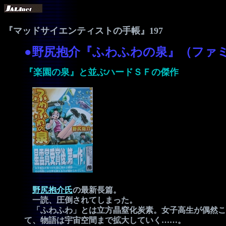
『マッドサイエンティストの手帳』197
●野尻抱介『ふわふわの泉』（ファ
『楽園の泉』と並ぶハードＳＦの傑作
野尻抱介氏
の最新長篇。
一読、圧倒されてしまった。
「ふわふわ」とは立方晶窒化炭素。女子高生が偶然こ
て、物語は宇宙空間まで拡大していく……。