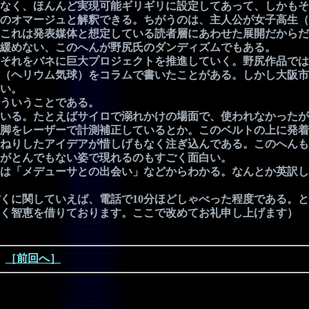
なく、ほんんど実現可能ギリギリに設定してあって、しかもそ
のオマージュと解釈できる。ちがうのは、主人公が女子高生（
これは発表媒体と想定している読者層にあわせた展開だからだ
緩めない、このへんが野尻氏のダンディズムでもある。
それをバネに巨大プロジェクトを推進していく。野尻作品では
（ヘリウム気球）をコラムで書いたことがある。しかし大阪市
い。
ういうことである。
いる。たとえばサイロで溺れかけの場面で、使われなかったが
脚をレーザーで計測補正しているとか。このベルトの上に発着
ねりしたアイデアが惜しげもなく注ぎ込んである。このへんも
がとんでもない姿で現れるのもすごく面白い。
は「メデューサとの出会い」などからわかる。なんとか英訳し
に関していえば、電話で10分ほどしゃべった程度である。と
く智恵を借りております。ここで改めてお礼申し上げます）
［前回へ］