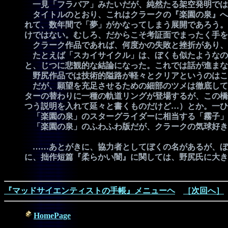
一見「フラバア」みたいだが、純然たる架空発明では
タイトルのとおり、これはクラークの『楽園の泉』へ
れて、数年間で「夢」がかなってしまう展開であろう。
けではない。むしろ、だからこそ考証面でまったく手を
クラーク作品であれば、何度かの失敗と挫折があり、
たとえば「スカイサイクル」は、ぼくも似たようなの
と、じつに悲観的な結論になった。これでは話が進まな
野尻作品では技術的隘路が軽々とクリアというのはこ
だが、願望を充足させるための細部のツメは徹底して
ターの替わりに一種の軌道リングが登場するが、この橋
つう説明を入れて延々と書くものだけど…）とか。一ひ
「楽園の泉」のスターグライダーに相当する「霧子」
「楽園の泉」のふわふわ版だが、クラークの気球好き
……あとがきに、協力者としてぼくの名があるが、ぼく
に、拙作短篇『柔らかい闇』に関しては、野尻氏に大き
『マッドサイエンティストの手帳』メニューヘ
［次回へ］
HomePage