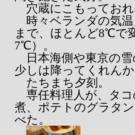
穴蔵にこもっておれ
時々ベランダの気温を
まで、ほとんど8℃で
7℃）。
日本海側や東京の雪
少しは降ってくれんか
たちまち夕刻。
専任料理人が、タコ
煮、ポテトのグラタン
べた。