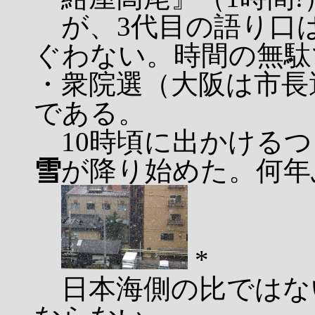
が、3代目の語り口
ぐわない。時間の無駄
・衆院選（大阪は市長
である。
10時頃に出かけるつ
雪
が降り始めた。何年
*
日本海側の比ではな