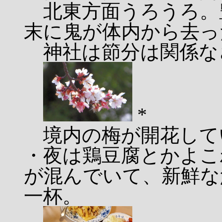
北東方面うろうろ。
末に鬼が体内から去っ
神社は節分は関係な
*
境内の梅が開花して
・夜は鶏豆腐とかよこ
が混んでいて、新鮮な
一杯。