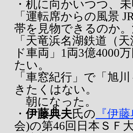
・机に向かいつつ、未
「運転席からの風景 
帯を見物できるのか。
「天竜浜名湖鉄道（天
ド車両」1両3億400
たい。
「車窓紀行」で「旭川
きたくはない。
朝になった。
・
伊藤典夫
氏の
『伊藤
会)の第46回日本ＳＦ