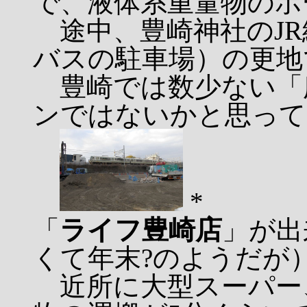
で、液体系重量物のポ
途中、豊崎神社のJR
バスの駐車場）の更地
豊崎では数少ない「
ンではないかと思って
*
「
ライフ豊崎店
」が出
くて年末?のようだが
近所に大型スーパー