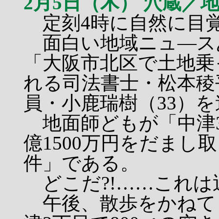
2月5日（木） 穴蔵／
定刻4時に自然に目
面白い地域ニュ―ス
「大阪市北区で土地乗
れる司法書士・松本稜
員・小鹿瑞樹（33）
地面師どもが「中津3
億1500万円をだまし
件」である。
どこだ?!……これは
午後、散歩をかねて