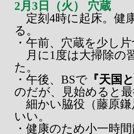
2月3日（火） 穴蔵
定刻4時に起床。健
る。
・午前、穴蔵を少し片
月に1度は大掃除の
た。
・午後、BSで
『天国
のだが、見始めると最
細かい脇役（藤原鎌
いい。
・健康のため小一時間