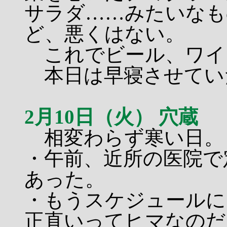
サラダ……みたいなも
ど、悪くはない。
これでビール、ワイ
本日は早寝させてい
2月10日（火） 穴蔵
相変わらず寒い日。
・午前、近所の医院で
あった。
・もうスケジュールに
正直いってヒマなのだ