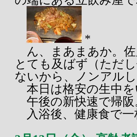
*
ん、まあまあか。佐
とても及ばず（ただし
ないから、ノンアルし
本日は格安の生中を
午後の新快速で帰阪
入浴後、健康食で一