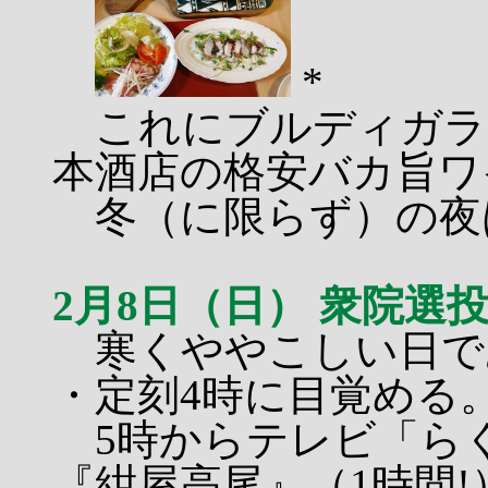
*
これにブルディガラ
本酒店の格安バカ旨ワ
冬（に限らず）の夜
2月8日（日） 衆院選
寒くややこしい日で
・定刻4時に目覚める
5時からテレビ「ら
『紺屋高尾』（1時間