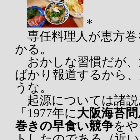
*
専任料理人が恵方巻
かる。
おかしな習慣だが、
ばかり報道するから、
うな。
起源については諸説
「1977年に
大阪海苔問
巻きの早食い競争
をや
トしたのである（近い