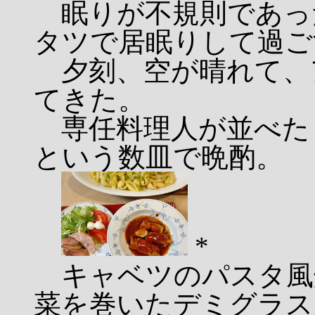
眠りが不規則であっ
タツで居眠りして過ご
夕刻、空が晴れて、
てきた。
専任料理人が並べた
という数皿で晩酌。
*
キャベツのパスタ風炒
菜を巻いたデミグラス