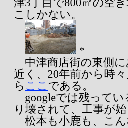
津3丁目で800㎡の空
こしかない。
*
中津商店街の東側に
近く、20年前から時々見学
ら
ここ
である。
googleでは残って
り壊されて、工事が始
松本も小鹿も、こん