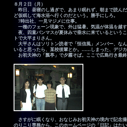
８月２日（月）
昨日、昼寝のし過ぎで、あまり眠れず、朝まで読んだ
ど仮眠して海水浴へ行くのだという。勝手にしろ。
7時出社、一見マジメに仕事。
一種のフェーン現象で、外は猛暑。気温が体温を越す
夜、四童バンマスが夏休みで垂水に来ているというこ
トで大平まりさん。
大平さんはソリトン読者で「恒信風」メンバー、なん
いると思ったら、某校後輩とか。……しまった、デジカ
お初天神の「瓢亭」で夕霧そば。ここで広島行き最終
さすがに眠くなり、おなじみお初天神の境内で記念撮影
のりこり専務から、このホームページの「日記」はたい