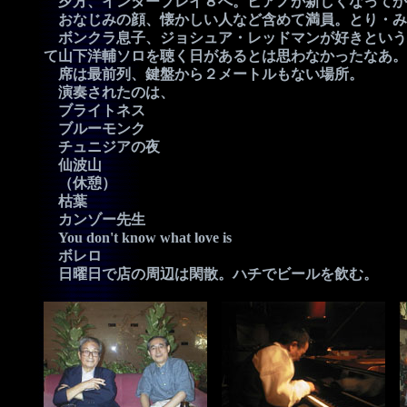
夕方、インタープレイ８へ。ピアノが新しくなってか
おなじみの顔、懐かしい人など含めて満員。とり・み
ボンクラ息子、ジョシュア・レッドマンが好きという
て山下洋輔ソロを聴く日があるとは思わなかったなあ。
席は最前列、鍵盤から２メートルもない場所。
演奏されたのは、
ブライトネス
ブルーモンク
チュニジアの夜
仙波山
（休憩）
枯葉
カンゾー先生
You don't know what love is
ボレロ
日曜日で店の周辺は閑散。ハチでビールを飲む。