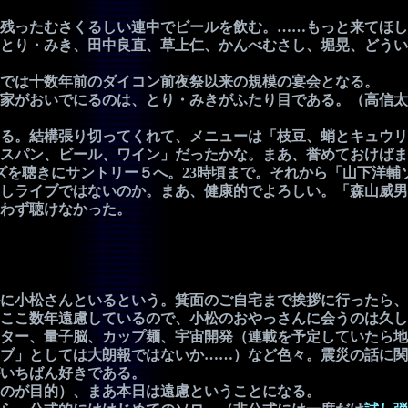
残ったむさくるしい連中でビールを飲む。……もっと来てほし
とり・みき、田中良直、草上仁、かんべむさし、堀晃、どうい
では十数年前のダイコン前夜祭以来の規模の宴会となる。
家がおいでにるのは、とり・みきがふたり目である。（高信太
る。結構張り切ってくれて、メニューは「枝豆、蛸とキュウリ
スパン、ビール、ワイン」だったかな。まあ、誉めておけばま
を聴きにサントリー５へ。23時頃まで。それから「山下洋輔
しライブではないのか。まあ、健康的でよろしい。「森山威男
わず聴けなかった。
に小松さんといるという。箕面のご自宅まで挨拶に行ったら、
ここ数年遠慮しているので、小松のおやっさんに会うのは久し
ター、量子脳、カップ麺、宇宙開発（連載を予定していたら地
ブ」としては大朗報ではないか……）など色々。震災の話に関
いちばん好きである。
のが目的）、まあ本日は遠慮ということになる。