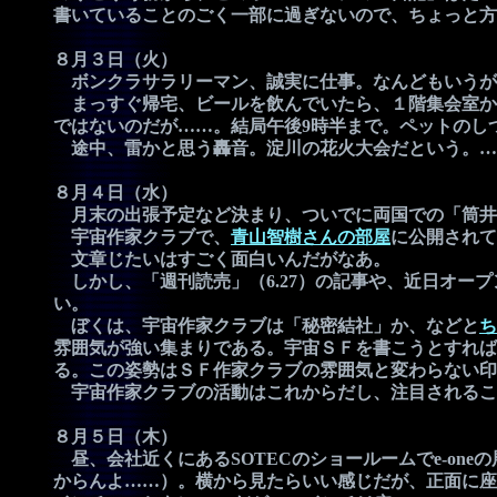
書いていることのごく一部に過ぎないので、ちょっと方
８月３日（火）
ボンクラサラリーマン、誠実に仕事。なんどもいうが
まっすぐ帰宅、ビールを飲んでいたら、１階集会室か
ではないのだが……。結局午後9時半まで。ペットのし
途中、雷かと思う轟音。淀川の花火大会だという。…
８月４日（水）
月末の出張予定など決まり、ついでに両国での「筒井
宇宙作家クラブで、
青山智樹さんの部屋
に公開されて
文章じたいはすごく面白いんだがなあ。
しかし、「週刊読売」（6.27）の記事や、近日オー
い。
ぼくは、宇宙作家クラブは「秘密結社」か、などと
ち
雰囲気が強い集まりである。宇宙ＳＦを書こうとすれば
る。この姿勢はＳＦ作家クラブの雰囲気と変わらない印
宇宙作家クラブの活動はこれからだし、注目されるこ
８月５日（木）
昼、会社近くにあるSOTECのショールームでe-on
からんよ……）。横から見たらいい感じだが、正面に座る