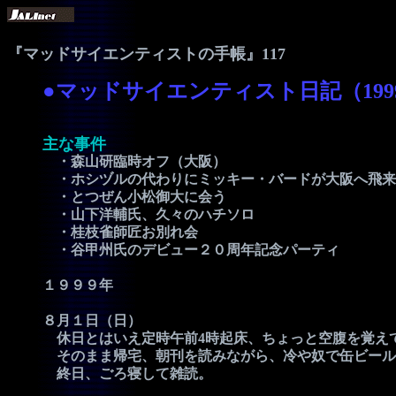
『マッドサイエンティストの手帳』117
●マッドサイエンティスト日記（199
主な事件
・森山研臨時オフ（大阪）
・ホシヅルの代わりにミッキー・バードが大阪へ飛来
・とつぜん小松御大に会う
・山下洋輔氏、久々のハチソロ
・桂枝雀師匠お別れ会
・谷甲州氏のデビュー２０周年記念パーティ
１９９９年
８月１日（日）
休日とはいえ定時午前4時起床、ちょっと空腹を覚えて
そのまま帰宅、朝刊を読みながら、冷や奴で缶ビール
終日、ごろ寝して雑読。