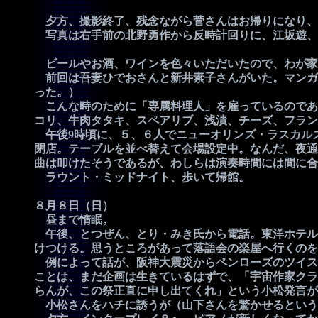
夕方、撮影終了、残念ながら菅さんはお帰りになり、
写真は右手前の北野勇作から反時計回りに、江坂遊、
ビールやお酒、ワインを色々いただいたので、わが家
前回は吾妻ひでおさんと新井素子さんがいた。マンガ
った。）
こんな時のために「専属料理人」を雇っているのであ
コリ、牛肉タタキ、スペアリブ、浅漬、チーズ、フラン
午後9時頃に、５、６人でニューオリンズ・ラスカルズ
閉店。テーブルを並べ替えて会場設定中。なんだ、夜通
曲は叩けたそうであるが、わしらは演奏時間には間に合
ラウント・ミッドナイト、歩いて帰館。
８月８日（日）
昼まで惰眠。
午後、とつぜん、とり・みき氏から電話。東洋ホテル
けつける。思うところがあって落語会の楽屋へ行くのを
例によって話が、阪神大震災からペンローズのツイス
ことは、まだ企画は生きているはずで、「宇宙作家クラ
らんが、この祭正直に申し出てくれ」という小松発言が
小松さんをハチに誘うが（山下さんを驚かせるという