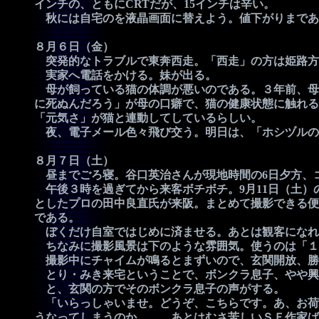
インチの、ともにCRTだが、15インチは辛い。
秋には自宅のを液晶画面に替えよう。値下がりまであ
８月６日（金）
突発的なトラブルで東奔西走。「西走」の方は姫路方
実家へ電話をかける。妹が出る。
母が飼っている猫の体調が悪いのである。３年前、母
に死ぬんだろう」が母の口癖で、猫の健康状態に触れる
「元気さ」が猫と連動してしているらしい。
夜、電子メール色々飛び交う。明日は、「ホシヅルの
８月７日（土）
昼までごろ寝。谷口英治さんが現地時間の6日夕方、
午後３時を過ぎてから来客ボチボチ。9月11日（土）
としたプロの田中良直氏が来阪。まとめて撮影できる便
である。
ぼくだけ自室ではじめに済ませる。あとは観客になれ
ちなみに撮影風景は下のような雰囲気。使うのは「１
撮影中にチャイムが鳴るとまずいので、玄関開放、勝
とり・みき来宅ということで、ボンクラ息子、やや興
と、玄関の方でそのボンクラ息子の声がする。
「いらっしゃいませ。どうぞ、こちらです。あ、お荷
うなってしまうのか。……あとはむさ苦しいＳＦ作家ば