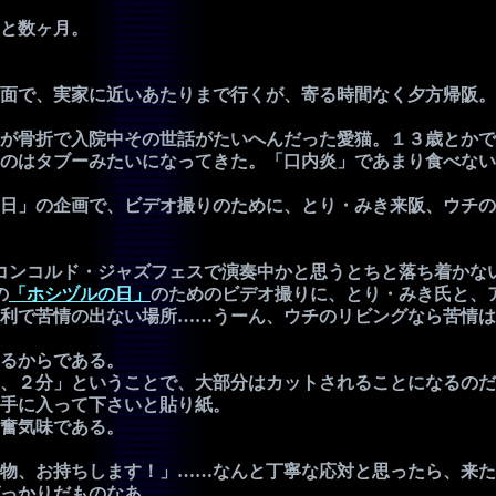
と数ヶ月。
面で、実家に近いあたりまで行くが、寄る時間なく夕方帰阪。
が骨折で入院中その世話がたいへんだった愛猫。１３歳とかで
のはタブーみたいになってきた。「口内炎」であまり食べない
日」の企画で、ビデオ撮りのために、とり・みき来阪、ウチの
コンコルド・ジャズフェスで演奏中かと思うとちと落ち着かな
の
「ホシヅルの日」
のためのビデオ撮りに、とり・みき氏と、
利で苦情の出ない場所……うーん、ウチのリビングなら苦情は
るからである。
、２分」ということで、大部分はカットされることになるのだ
手に入って下さいと貼り紙。
奮気味である。
物、お持ちします！」……なんと丁寧な応対と思ったら、来た
っかりだものなあ。