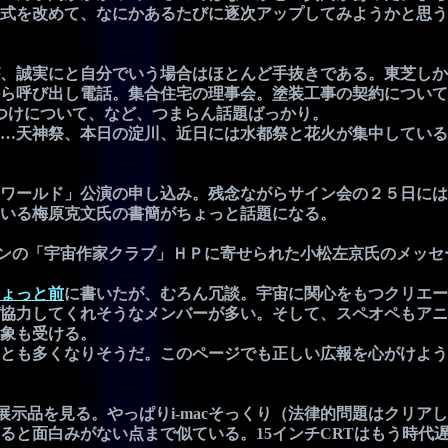
式を改めて、なにかあるたびに逐次アップしてみようかと思う
、誠実にと自分でいう場合はほとんど手抜きである。東芝しか
ら呼び出し電話。集合住宅の理事会。塗装工事の契約について
つけについて、など、つまらん話題ばっかり。
…天神祭、本日の淀川、近日には水都祭と花火が集中している
ワールド」公演の申し込み。残念ながらサイン会の２５日には
いる梅原克文氏の書簡がちょっと話題になる。
プンの「宇宙作家クラブ」ＨＰに寄せられた小松左京氏のメッ
ょっと前
に書いたが、むろん冗談。宇宙に関心をもつクリエー
協力してくれそうなメンバーが多い。そして、スペオペもアニ
象も受ける。
とも多くなりそうだ。このページでも正しい広報を心がけよう
eの展示品を見る。やっぱりi-macそっくり（法律的問題はクリ
と面白みがない点まで似ている。15インチCRTはもう時代遅