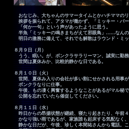
おなじみ、大ちゃんのサマータイムとかハチママのリ
挨拶を振られて、アタマが働かず、「ミッキー・バー
「何か一句」という声があったように思う。
半魚「ミッキーの鳴きまちがえて邪眼鳥」……なんの
明日の激務に備えて、それでも解散はラウンド・ミッ
８月９日（月）
うう、眠い。が、ボンクラサラリーマン、誠実に勤務
世間は夏休みか、比較的静かな日である。
８月１０日（火）
世間、夏休み入りの会社が多い割にせかされる用事が
ボンクラなりに仕事。
午後、もの凄く興奮するようなことがあるがマル秘で
公開を忘れていたら催促してください。
８月１１日（水）
昨日からの昂揚状態が継続、寝たり起きたり、午前４
かなり強い雨であるが、家族誰も起床する気配なく、
静かな日だが、午後、珍しく本間祐さんから電話。こ