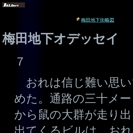
梅田地下街略図
梅田地下オデッセイ
７
おれは信じ難い思い
めた。通路の三十メー
から鼠の大群が走り出
出てくるビルは、おれ